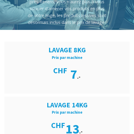
près-Renens, vous n'aurez plus à vous
soucier d'amener vos produits en plus
de votre linge, les produits lessives sont
désormais inclus dans le prix de lavage !
LAVAGE 8KG
Prix par machine
CHF
7
.-
LAVAGE 14KG
Prix par machine
CHF
13
.-