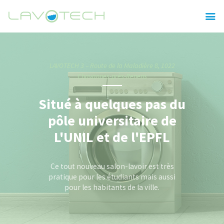
ACCUEIL
LAVOTECH 3 – Route de la Maladière 8, 1022
Chavannes-près-Renens
QUI SOMMES-NOUS
Situé à quelques pas du
NOS SALONS
pôle universitaire de
NOS PRODUITS
L'UNIL et de l'EPFL
CONTACT
Ce tout nouveau salon-lavoir est très
pratique pour les étudiants mais aussi
pour les habitants de la ville.